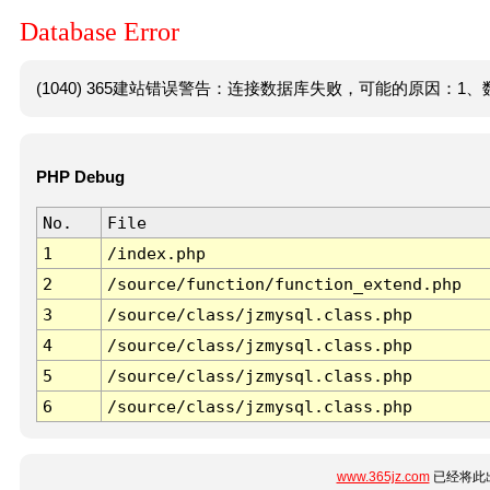
Database Error
(1040) 365建站错误警告：连接数据库失败，可能的原因：1、数
PHP Debug
No.
File
1
/index.php
2
/source/function/function_extend.php
3
/source/class/jzmysql.class.php
4
/source/class/jzmysql.class.php
5
/source/class/jzmysql.class.php
6
/source/class/jzmysql.class.php
www.365jz.com
已经将此