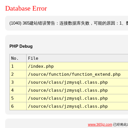
Database Error
(1040) 365建站错误警告：连接数据库失败，可能的原因：1、数
PHP Debug
No.
File
1
/index.php
2
/source/function/function_extend.php
3
/source/class/jzmysql.class.php
4
/source/class/jzmysql.class.php
5
/source/class/jzmysql.class.php
6
/source/class/jzmysql.class.php
www.365jz.com
已经将此