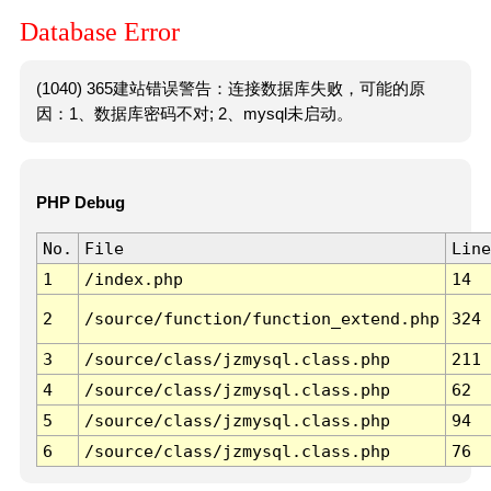
Database Error
(1040) 365建站错误警告：连接数据库失败，可能的原
因：1、数据库密码不对; 2、mysql未启动。
PHP Debug
No.
File
Line
1
/index.php
14
2
/source/function/function_extend.php
324
3
/source/class/jzmysql.class.php
211
4
/source/class/jzmysql.class.php
62
5
/source/class/jzmysql.class.php
94
6
/source/class/jzmysql.class.php
76