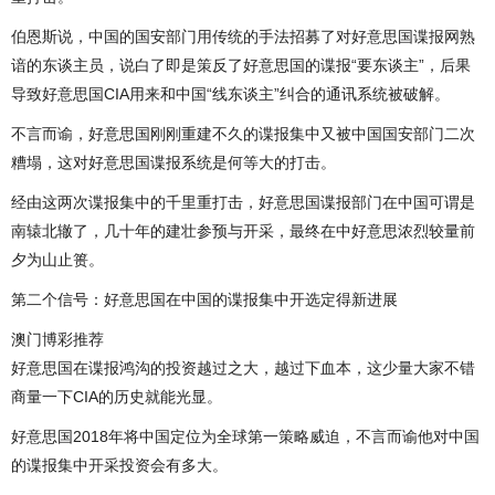
伯恩斯说，中国的国安部门用传统的手法招募了对好意思国谍报网熟
谙的东谈主员，说白了即是策反了好意思国的谍报“要东谈主”，后果
导致好意思国CIA用来和中国“线东谈主”纠合的通讯系统被破解。
不言而谕，好意思国刚刚重建不久的谍报集中又被中国国安部门二次
糟塌，这对好意思国谍报系统是何等大的打击。
经由这两次谍报集中的千里重打击，好意思国谍报部门在中国可谓是
南辕北辙了，几十年的建壮参预与开采，最终在中好意思浓烈较量前
夕为山止篑。
第二个信号：好意思国在中国的谍报集中开选定得新进展
澳门博彩推荐
好意思国在谍报鸿沟的投资越过之大，越过下血本，这少量大家不错
商量一下CIA的历史就能光显。
好意思国2018年将中国定位为全球第一策略威迫，不言而谕他对中国
的谍报集中开采投资会有多大。