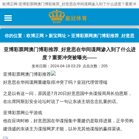
欧博正网-亚博彩票网澳门博彩推荐_好意思在华间谍网渗入到了什么进度？重要冲
突被曝光——
你的位置：
欧博正网
>
新宝网址
> 亚博彩票网澳门博彩推荐_好意思
亚博彩票网澳门博彩推荐_好意思在华间谍网渗入到了什么进
在华间谍网渗入到了什么进度？重要冲突被曝光——
度？重要冲突被曝光——
发布日期：2024-04-18 03:29 点击次数：205
亚博彩票网澳门博彩推荐
好意思在华间谍网重建取得冲突了吗？皇冠代理管理端
之是以有这一问，原因是7月20日好意思国中央谍报局局长伯恩斯，
在出席阿斯彭安全论坛时说了一句让东谈主胡念念乱量的话。
亚博彩票网公平游戏
他在应询时称，好意思国在华谍报集中重建仍是取得进展，正辛劳构
建强盛的东谈主力谍报网罗才能，以补充其他谍报的赢得渠谈。