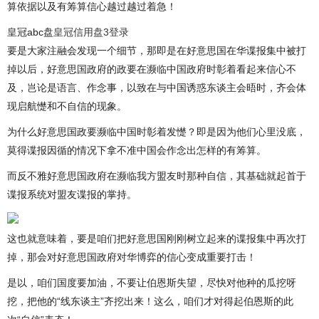
算依据以及有筹算信心越过越过着急！
皇冠abc盘
皇冠信用盘3登录
要是大家注融会发现一个细节，那即是在好意思国在华谍报集中被打
掉以后，好意思国政府的政要在濒临中国政府时彰着看起来信心不
及，岂论是语言、作念事，以致在与中国诱惑东谈主会晤时，齐会体
现启航憷和不自信的现象。
为什么好意思国政要濒临中国时彰着发憷？即是因为他们心里没底，
莫得谍报因循的情况下拿不准中国会作念出怎样的有筹算。
而反不雅好意思国政府在濒临我方盟友时那种自信，其基础就起首于
谍报系统对盟友谍报的掌持。
这也就意味着，要是咱们把好意思国刚刚树立起来的谍报集中再次打
掉，那会对好意思国政府对华博弈的信心变成重要打击！
是以，咱们国度要加油，不要让伯恩斯失望，尽快对他种的瓜挖呀
挖，把他的“线东谈主”齐挖出来！这么，咱们才对得起伯恩斯的此