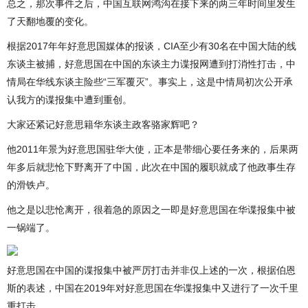
总之，那次事件之后，中国互联网鸿沟在接下来的两三年时间里发生
了天翻地覆的变化。
根据2017年年好意思国媒体的报谈，CIA至少有30名在中国大陆的线
东谈主被捕，好意思国在中国的东谈主力谍报网遭到打消性打击，中
情局在华线东谈主险些“三军覆灭”。事实上，这是中情局初次公开承
认我方的谍报集中遭到重创。
大家还紧记好意思籍华东谈主政客骆家辉吧？
他2011年景为好意思国驻华大使，正本是带细心要任务来的，后果两
年多后就悲怆下野离开了中国，此次在中国的履职就成了他政事生存
的滑铁卢。
他之是以悲怆离开，很着急的原因之一即是好意思国在华谍报集中被
一锅端了。
好意思国在中国的谍报集中被严厉打击并非仅上述的一次，根据伯恩
斯的表述，中国在2019年对好意思国在华谍报集中又进行了一次千里
重打击。