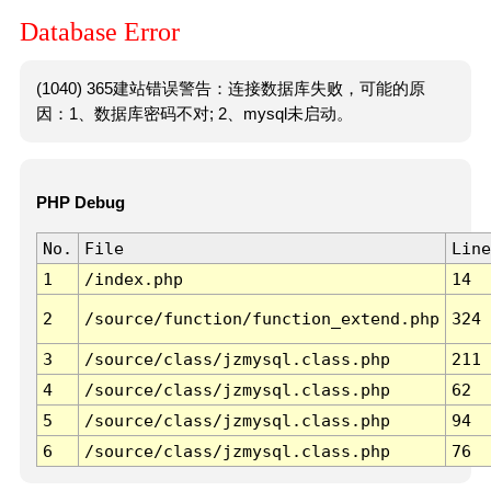
Database Error
(1040) 365建站错误警告：连接数据库失败，可能的原
因：1、数据库密码不对; 2、mysql未启动。
PHP Debug
No.
File
Line
1
/index.php
14
2
/source/function/function_extend.php
324
3
/source/class/jzmysql.class.php
211
4
/source/class/jzmysql.class.php
62
5
/source/class/jzmysql.class.php
94
6
/source/class/jzmysql.class.php
76