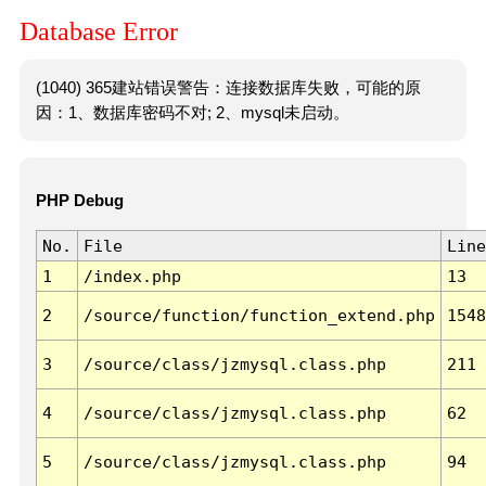
Database Error
(1040) 365建站错误警告：连接数据库失败，可能的原
因：1、数据库密码不对; 2、mysql未启动。
PHP Debug
No.
File
Line
1
/index.php
13
2
/source/function/function_extend.php
1548
3
/source/class/jzmysql.class.php
211
4
/source/class/jzmysql.class.php
62
5
/source/class/jzmysql.class.php
94