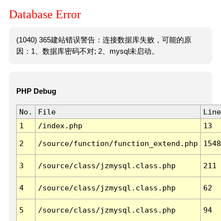
Database Error
(1040) 365建站错误警告：连接数据库失败，可能的原
因：1、数据库密码不对; 2、mysql未启动。
PHP Debug
No.
File
Line
1
/index.php
13
2
/source/function/function_extend.php
1548
3
/source/class/jzmysql.class.php
211
4
/source/class/jzmysql.class.php
62
5
/source/class/jzmysql.class.php
94