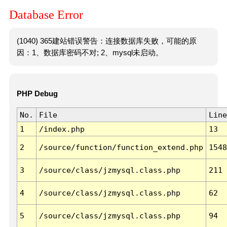
Database Error
(1040) 365建站错误警告：连接数据库失败，可能的原
因：1、数据库密码不对; 2、mysql未启动。
PHP Debug
No.
File
Line
1
/index.php
13
2
/source/function/function_extend.php
1548
3
/source/class/jzmysql.class.php
211
4
/source/class/jzmysql.class.php
62
5
/source/class/jzmysql.class.php
94