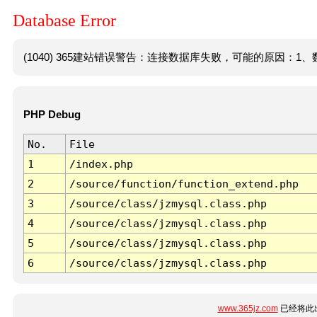
Database Error
(1040) 365建站错误警告：连接数据库失败，可能的原因：1、数
PHP Debug
No.
File
1
/index.php
2
/source/function/function_extend.php
3
/source/class/jzmysql.class.php
4
/source/class/jzmysql.class.php
5
/source/class/jzmysql.class.php
6
/source/class/jzmysql.class.php
www.365jz.com
已经将此