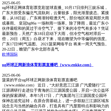
2025-06-05
ug环球正网体育彩票竞彩篮球直播_ 10月17日排列三娱乐城，
广东大部受东偏北气流轨则，云量较多，阳光渐显疲态。紧接
着，从18日起，广东将渐转暗澹天气，部分地区将迎局部大雨
或暴雨。 皇冠hg86a 一场秋雨一场寒。除了降雨，最近广东小
伙伴最暄和的莫过于冷空气了。接下来的冷空气有多冷？凭证
最新预告，天然广东18日启动下大雨，但冷空气相对滞后一
些，20日（周五）白昼才下来，现在瞻望为中等偏弱的强度。
广东17日9时气温图。 2021菠菜网络平台 将来一周天气预告。
20-22日，瞻望广东中北部市县气
欧博国际
ug环球正网新浪体育彩票直播吧（www.enkke.com）
2025-06-06
菠菜的平台ug环球正网新浪体育彩票直播吧
（www.enkke.com） 近日，“大好意思三江源 广汽爱随行”三
江源调研行走进位于青海的三江源国度公园，开启一次公益环
保的探索调研。本年5月17日，广汽集团与三江源国度公园环
保神志追究运转，在原合营基础上，进一步鼓励三江源区域东
说念主与当然的融合共存，打造具有广汽显豁特点和影响力的