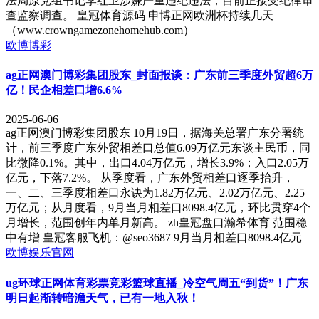
法局原党组书记李红卫涉嫌严重违纪违法，目前正接受纪律审
查监察调查。 皇冠体育源码 申博正网欧洲杯持续几天
（www.crowngamezonehomehub.com）
欧博博彩
ag正网澳门博彩集团股东_封面报谈：广东前三季度外贸超6万
亿！民企相差口增6.6%
2025-06-06
ag正网澳门博彩集团股东 10月19日，据海关总署广东分署统
计，前三季度广东外贸相差口总值6.09万亿元东谈主民币，同
比微降0.1%。其中，出口4.04万亿元，增长3.9%；入口2.05万
亿元，下落7.2%。 从季度看，广东外贸相差口逐季抬升，
一、二、三季度相差口永诀为1.82万亿元、2.02万亿元、2.25
万亿元；从月度看，9月当月相差口8098.4亿元，环比贯穿4个
月增长，范围创年内单月新高。 zh皇冠盘口瀚希体育 范围稳
中有增 皇冠客服飞机：@seo3687 9月当月相差口8098.4亿元
欧博娱乐官网
ug环球正网体育彩票竞彩篮球直播_冷空气周五“到货”！广东
明日起渐转暗澹天气，已有一地入秋！