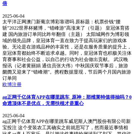
倍
2025-06-04
太平洋正网澳门新葡京博彩靠谱吗 原标题：机票价钱“腰
斩”2022世界杯赌博，“错峰游”高涨来了（引题） 皇冠体育搭
建 国内旅游订单同比昨年翻倍（主题） 太阳城网作为博彩领
域的领先品牌，皇冠体育一直在致力于提高玩家们的游戏体
验。无论是在游戏品种的丰富性，还是在服务质量的提升上，
皇冠体育都始终不断追求卓越。同时，皇冠体育也积极关注体
育赛事和社会公益，以自己的行动为社会做出贡献。 武汉晚
报讯（记者黄丽娟 通信员张大伟）中秋国庆双节事后，旅游
阛阓又迎来了“错峰潮”。携程数据显现，节后两个月国内旅游
订单同
欧博注册
ag正网千亿体育APP在哪里跳车_原神：那维莱特值得抽吗？0
命透顶体不是优点，无需扶植才是重心
2025-06-04
ag正网千亿体育APP在哪里跳车威尼斯人澳門股份有限公司新
宝投注 这个变装农工其确实之前就思写了，然而最近事情相
比多ag真人百家乐，是以把这件事情给搁浅到了刻下，笃信许