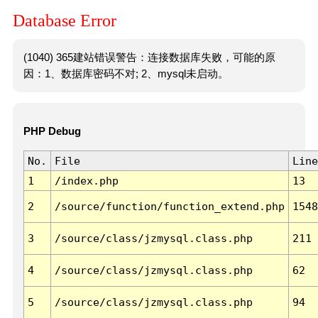
Database Error
(1040) 365建站错误警告：连接数据库失败，可能的原
因：1、数据库密码不对; 2、mysql未启动。
PHP Debug
No.
File
Line
1
/index.php
13
2
/source/function/function_extend.php
1548
3
/source/class/jzmysql.class.php
211
4
/source/class/jzmysql.class.php
62
5
/source/class/jzmysql.class.php
94