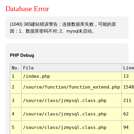
Database Error
(1040) 365建站错误警告：连接数据库失败，可能的原
因：1、数据库密码不对; 2、mysql未启动。
PHP Debug
No.
File
Line
1
/index.php
13
2
/source/function/function_extend.php
1548
3
/source/class/jzmysql.class.php
211
4
/source/class/jzmysql.class.php
62
5
/source/class/jzmysql.class.php
94