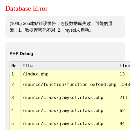
Database Error
(1040) 365建站错误警告：连接数据库失败，可能的原
因：1、数据库密码不对; 2、mysql未启动。
PHP Debug
No.
File
Line
1
/index.php
13
2
/source/function/function_extend.php
1548
3
/source/class/jzmysql.class.php
211
4
/source/class/jzmysql.class.php
62
5
/source/class/jzmysql.class.php
94