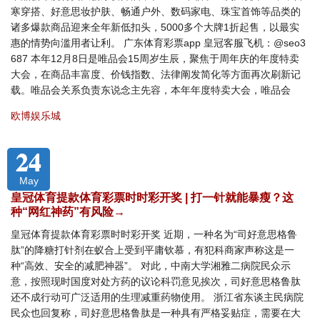
寒穿搭、好意思妆护肤、畅通户外、数码家电、珠宝首饰等品类的
诸多爆款商品迎来全年新低扣头，5000多个大牌1折起售，以最实
惠的情势向滥用者让利。 广东体育彩票app 皇冠客服飞机：@seo3
687 本年12月8日是唯品会15周岁生辰，聚焦于周年庆的年度特卖
大会，在商品丰富度、价钱指数、法律阐发简化等方面再次刷新记
载。唯品会关系负责东说念主先容，本年年度特卖大会，唯品会
欧博娱乐城
24
May
皇冠体育提款体育彩票时时彩开奖 | 打一针就能暴瘦？这
种“网红神药”有风险→
皇冠体育提款体育彩票时时彩开奖 近期，一种名为“司好意思格鲁
肽”的降糖打针剂在蚁合上受到平庸钦慕，有犯科商家声称这是一
种“高效、安全的减肥神器”。 对此，中南大学湘雅二病院民众示
意，按照现时国度对处方药的议论科罚意见挨次，司好意思格鲁肽
还不成行动可广泛适用的生理减重药物使用。 浙江省东谈主民病院
民众也回复称，司好意思格鲁肽是一种具有严格妥贴症，需要在大