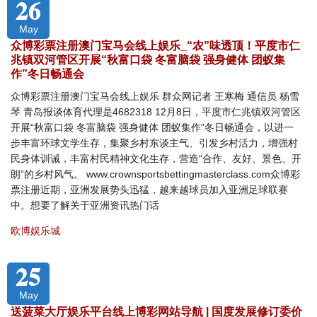
26
May
众博彩票注册澳门宝马会线上娱乐_“农”味透顶！平度市仁
兆镇双河管区开展“秋富口袋 冬富脑袋 强身健体 团蚁集
作”冬日畅通会
众博彩票注册澳门宝马会线上娱乐 群众网记者 王寒梅 通信员 杨雪
琴 青岛报谈体育代理是4682318 12月8日，平度市仁兆镇双河管区
开展“秋富口袋 冬富脑袋 强身健体 团蚁集作”冬日畅通会，以进一
步丰富环球文学生存，集聚乡村东谈主气、引发乡村活力，增强村
民身体训诫，丰富村民精神文化生存，营造“合作、友好、景色、开
朗”的乡村风气。 www.crownsportsbettingmasterclass.com众博彩
票注册近期，亚洲发展势头迅猛，越来越球员加入亚洲足球联赛
中。想要了解关于亚洲资讯热门话
欧博娱乐城
25
May
送菠菜大厅娱乐平台线上博彩网站导航 | 国度发展修订委价