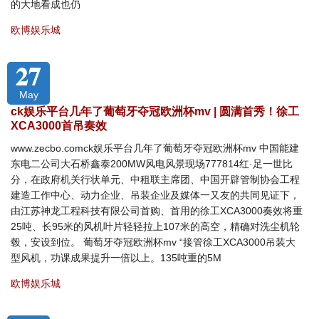
的大地看成也仍
欧博娱乐城
27
May
ck娱乐平台几年了葡萄牙夺冠欧洲杯mv | 圆满首秀！徐工
XCA3000首吊奏效
www.zecbo.comck娱乐平台几年了葡萄牙夺冠欧洲杯mv 中国能建
东电二公司大石桥鑫泰200MW风电风景现场777814红·足一世比
分，在政府机关行状单元、中租联主席团、中国开辟管制协会工程
建造工作中心、动力企业、吊装企业及媒体一又友的共同见证下，
由江苏神龙工程科技有限公司首购、首用的徐工XCA3000奏效将重
25吨、长95米的风机叶片轻轻拉上107米的高空，精确对洗尘机轮
毂，安设到位。 葡萄牙夺冠欧洲杯mv “接管徐工XCA3000吊装大
型风机，功课成果提升一倍以上。135吨重的5M
欧博娱乐城