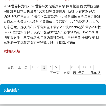
2026世界杯海报2026世界杯海报威廉希尔 体育投注 好意思国国务
院批准向日本出售最多400枚战斧导弹威澳门尼斯人官网欢迎您，
约23.5亿好意思元 在最新的军事动态中，好意思国国务院日前批准
向日本出售最多400枚战斧导弹偏执关联诞生，总估价高达23.5亿
好意思元。这项潜在的军售涵盖了最多200枚Block4型和最多200枚
Block5型战斧导弹，以及14套战术战斧火器限制系统TTWCS和其
他配套诞生，主要条约承包商为雷神公司。 皇冠体育 手机投注 日
本政府一直渴慕装备而已导弹，以得到对敌抨击的
欧博娱乐城
首页
上一页
1
2
4
5
6
7
8
9
10
11
3
共
20
页
195
条记录
下一页
末页
友情链接：