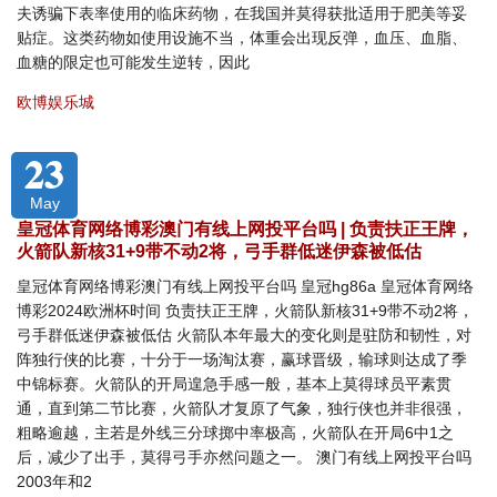
夫诱骗下表率使用的临床药物，在我国并莫得获批适用于肥美等妥
贴症。这类药物如使用设施不当，体重会出现反弹，血压、血脂、
血糖的限定也可能发生逆转，因此
欧博娱乐城
23
May
皇冠体育网络博彩澳门有线上网投平台吗 | 负责扶正王牌，
火箭队新核31+9带不动2将，弓手群低迷伊森被低估
皇冠体育网络博彩澳门有线上网投平台吗 皇冠hg86a 皇冠体育网络
博彩2024欧洲杯时间 负责扶正王牌，火箭队新核31+9带不动2将，
弓手群低迷伊森被低估 火箭队本年最大的变化则是驻防和韧性，对
阵独行侠的比赛，十分于一场淘汰赛，赢球晋级，输球则达成了季
中锦标赛。火箭队的开局遑急手感一般，基本上莫得球员平素贯
通，直到第二节比赛，火箭队才复原了气象，独行侠也并非很强，
粗略逾越，主若是外线三分球掷中率极高，火箭队在开局6中1之
后，减少了出手，莫得弓手亦然问题之一。 澳门有线上网投平台吗
2003年和2