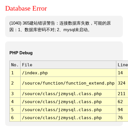
Database Error
(1040) 365建站错误警告：连接数据库失败，可能的原
因：1、数据库密码不对; 2、mysql未启动。
PHP Debug
No.
File
Line
1
/index.php
14
2
/source/function/function_extend.php
324
3
/source/class/jzmysql.class.php
211
4
/source/class/jzmysql.class.php
62
5
/source/class/jzmysql.class.php
94
6
/source/class/jzmysql.class.php
76