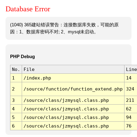
Database Error
(1040) 365建站错误警告：连接数据库失败，可能的原
因：1、数据库密码不对; 2、mysql未启动。
PHP Debug
No.
File
Line
1
/index.php
14
2
/source/function/function_extend.php
324
3
/source/class/jzmysql.class.php
211
4
/source/class/jzmysql.class.php
62
5
/source/class/jzmysql.class.php
94
6
/source/class/jzmysql.class.php
76