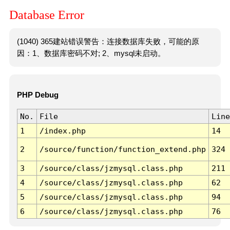
Database Error
(1040) 365建站错误警告：连接数据库失败，可能的原
因：1、数据库密码不对; 2、mysql未启动。
PHP Debug
No.
File
Line
1
/index.php
14
2
/source/function/function_extend.php
324
3
/source/class/jzmysql.class.php
211
4
/source/class/jzmysql.class.php
62
5
/source/class/jzmysql.class.php
94
6
/source/class/jzmysql.class.php
76