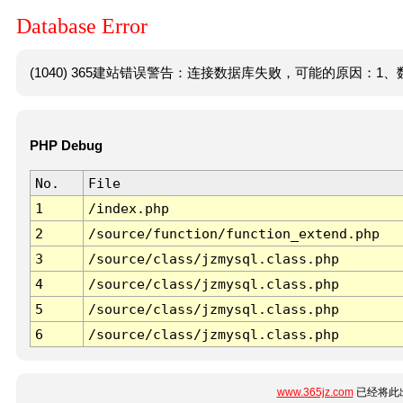
Database Error
(1040) 365建站错误警告：连接数据库失败，可能的原因：1、数
PHP Debug
No.
File
1
/index.php
2
/source/function/function_extend.php
3
/source/class/jzmysql.class.php
4
/source/class/jzmysql.class.php
5
/source/class/jzmysql.class.php
6
/source/class/jzmysql.class.php
www.365jz.com
已经将此