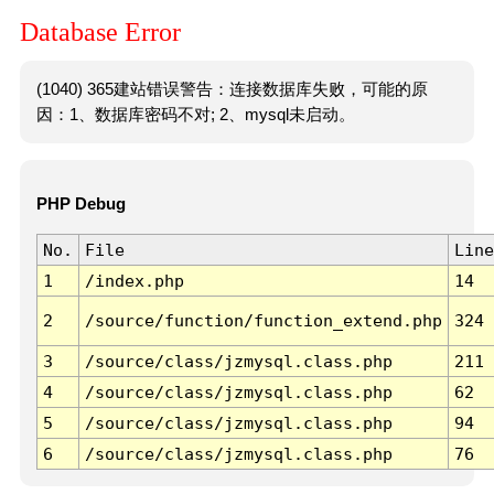
Database Error
(1040) 365建站错误警告：连接数据库失败，可能的原
因：1、数据库密码不对; 2、mysql未启动。
PHP Debug
No.
File
Line
1
/index.php
14
2
/source/function/function_extend.php
324
3
/source/class/jzmysql.class.php
211
4
/source/class/jzmysql.class.php
62
5
/source/class/jzmysql.class.php
94
6
/source/class/jzmysql.class.php
76