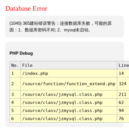
Database Error
(1040) 365建站错误警告：连接数据库失败，可能的原
因：1、数据库密码不对; 2、mysql未启动。
PHP Debug
No.
File
Line
1
/index.php
14
2
/source/function/function_extend.php
324
3
/source/class/jzmysql.class.php
211
4
/source/class/jzmysql.class.php
62
5
/source/class/jzmysql.class.php
94
6
/source/class/jzmysql.class.php
76