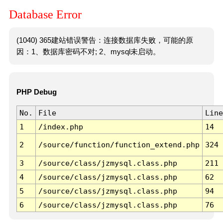
Database Error
(1040) 365建站错误警告：连接数据库失败，可能的原
因：1、数据库密码不对; 2、mysql未启动。
PHP Debug
No.
File
Line
1
/index.php
14
2
/source/function/function_extend.php
324
3
/source/class/jzmysql.class.php
211
4
/source/class/jzmysql.class.php
62
5
/source/class/jzmysql.class.php
94
6
/source/class/jzmysql.class.php
76