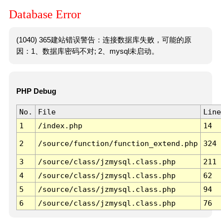
Database Error
(1040) 365建站错误警告：连接数据库失败，可能的原
因：1、数据库密码不对; 2、mysql未启动。
PHP Debug
No.
File
Line
1
/index.php
14
2
/source/function/function_extend.php
324
3
/source/class/jzmysql.class.php
211
4
/source/class/jzmysql.class.php
62
5
/source/class/jzmysql.class.php
94
6
/source/class/jzmysql.class.php
76