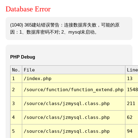
Database Error
(1040) 365建站错误警告：连接数据库失败，可能的原
因：1、数据库密码不对; 2、mysql未启动。
PHP Debug
No.
File
Line
1
/index.php
13
2
/source/function/function_extend.php
1548
3
/source/class/jzmysql.class.php
211
4
/source/class/jzmysql.class.php
62
5
/source/class/jzmysql.class.php
94