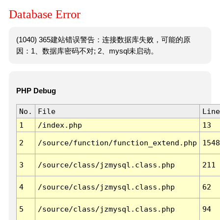
Database Error
(1040) 365建站错误警告：连接数据库失败，可能的原
因：1、数据库密码不对; 2、mysql未启动。
PHP Debug
No.
File
Line
1
/index.php
13
2
/source/function/function_extend.php
1548
3
/source/class/jzmysql.class.php
211
4
/source/class/jzmysql.class.php
62
5
/source/class/jzmysql.class.php
94