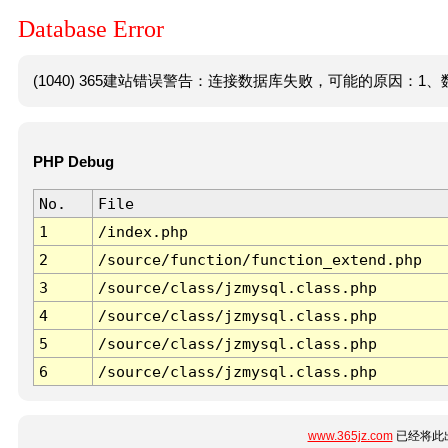
Database Error
(1040) 365建站错误警告：连接数据库失败，可能的原因：1、数
PHP Debug
No.
File
1
/index.php
2
/source/function/function_extend.php
3
/source/class/jzmysql.class.php
4
/source/class/jzmysql.class.php
5
/source/class/jzmysql.class.php
6
/source/class/jzmysql.class.php
www.365jz.com
已经将此