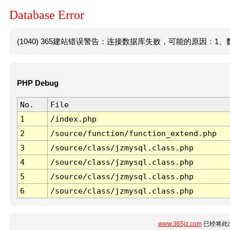
Database Error
(1040) 365建站错误警告：连接数据库失败，可能的原因：1、数
PHP Debug
No.
File
1
/index.php
2
/source/function/function_extend.php
3
/source/class/jzmysql.class.php
4
/source/class/jzmysql.class.php
5
/source/class/jzmysql.class.php
6
/source/class/jzmysql.class.php
www.365jz.com
已经将此