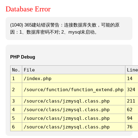
Database Error
(1040) 365建站错误警告：连接数据库失败，可能的原
因：1、数据库密码不对; 2、mysql未启动。
PHP Debug
No.
File
Line
1
/index.php
14
2
/source/function/function_extend.php
324
3
/source/class/jzmysql.class.php
211
4
/source/class/jzmysql.class.php
62
5
/source/class/jzmysql.class.php
94
6
/source/class/jzmysql.class.php
76