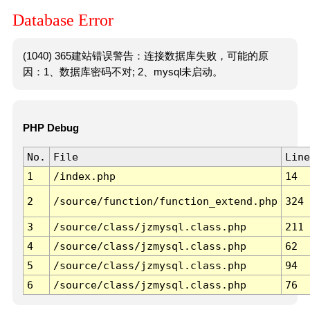
Database Error
(1040) 365建站错误警告：连接数据库失败，可能的原
因：1、数据库密码不对; 2、mysql未启动。
PHP Debug
No.
File
Line
1
/index.php
14
2
/source/function/function_extend.php
324
3
/source/class/jzmysql.class.php
211
4
/source/class/jzmysql.class.php
62
5
/source/class/jzmysql.class.php
94
6
/source/class/jzmysql.class.php
76