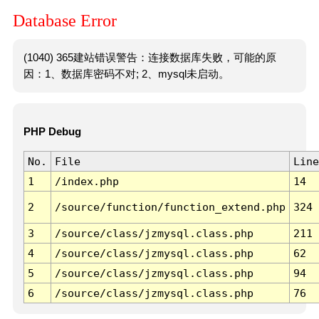
Database Error
(1040) 365建站错误警告：连接数据库失败，可能的原
因：1、数据库密码不对; 2、mysql未启动。
PHP Debug
No.
File
Line
1
/index.php
14
2
/source/function/function_extend.php
324
3
/source/class/jzmysql.class.php
211
4
/source/class/jzmysql.class.php
62
5
/source/class/jzmysql.class.php
94
6
/source/class/jzmysql.class.php
76