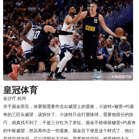
皇冠体育
金沙厅 杭州
关于掘金而言，休赛期需要作念出威望上的退换，小波特+穆雷+约基
奇的三巨头威望，该拆伙了。小波特只会打迥殊球，需要他得分的技
巧，就真找不到了，干拔三分红为了牵扯。掘金不错保留穆雷+约基奇
的中枢威望，然后再作念一些退换。掘金目下便是这个样式了，他们
莫得完成连冠，足以讲明当下定约，思要相连夺冠，难度确切太大。