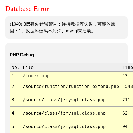
Database Error
(1040) 365建站错误警告：连接数据库失败，可能的原
因：1、数据库密码不对; 2、mysql未启动。
PHP Debug
No.
File
Line
1
/index.php
13
2
/source/function/function_extend.php
1548
3
/source/class/jzmysql.class.php
211
4
/source/class/jzmysql.class.php
62
5
/source/class/jzmysql.class.php
94