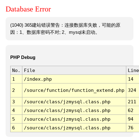
Database Error
(1040) 365建站错误警告：连接数据库失败，可能的原
因：1、数据库密码不对; 2、mysql未启动。
PHP Debug
No.
File
Line
1
/index.php
14
2
/source/function/function_extend.php
324
3
/source/class/jzmysql.class.php
211
4
/source/class/jzmysql.class.php
62
5
/source/class/jzmysql.class.php
94
6
/source/class/jzmysql.class.php
76