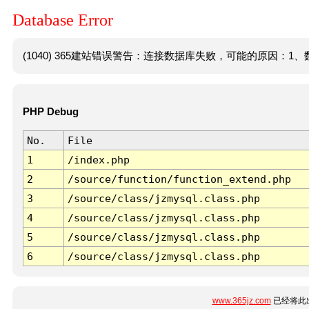
Database Error
(1040) 365建站错误警告：连接数据库失败，可能的原因：1、数
PHP Debug
No.
File
1
/index.php
2
/source/function/function_extend.php
3
/source/class/jzmysql.class.php
4
/source/class/jzmysql.class.php
5
/source/class/jzmysql.class.php
6
/source/class/jzmysql.class.php
www.365jz.com
已经将此