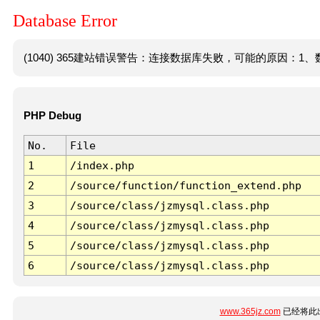
Database Error
(1040) 365建站错误警告：连接数据库失败，可能的原因：1、数
PHP Debug
No.
File
1
/index.php
2
/source/function/function_extend.php
3
/source/class/jzmysql.class.php
4
/source/class/jzmysql.class.php
5
/source/class/jzmysql.class.php
6
/source/class/jzmysql.class.php
www.365jz.com
已经将此