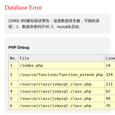
Database Error
(1040) 365建站错误警告：连接数据库失败，可能的原
因：1、数据库密码不对; 2、mysql未启动。
PHP Debug
No.
File
Line
1
/index.php
14
2
/source/function/function_extend.php
324
3
/source/class/jzmysql.class.php
211
4
/source/class/jzmysql.class.php
62
5
/source/class/jzmysql.class.php
94
6
/source/class/jzmysql.class.php
76