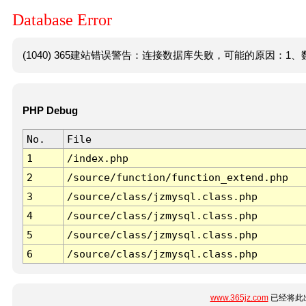
Database Error
(1040) 365建站错误警告：连接数据库失败，可能的原因：1、数
PHP Debug
No.
File
1
/index.php
2
/source/function/function_extend.php
3
/source/class/jzmysql.class.php
4
/source/class/jzmysql.class.php
5
/source/class/jzmysql.class.php
6
/source/class/jzmysql.class.php
www.365jz.com
已经将此