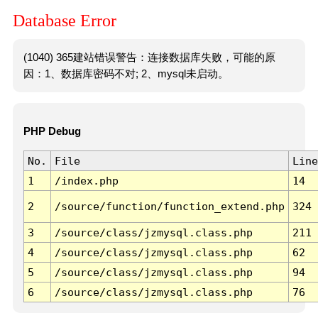
Database Error
(1040) 365建站错误警告：连接数据库失败，可能的原
因：1、数据库密码不对; 2、mysql未启动。
PHP Debug
No.
File
Line
1
/index.php
14
2
/source/function/function_extend.php
324
3
/source/class/jzmysql.class.php
211
4
/source/class/jzmysql.class.php
62
5
/source/class/jzmysql.class.php
94
6
/source/class/jzmysql.class.php
76