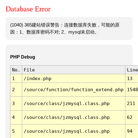
Database Error
(1040) 365建站错误警告：连接数据库失败，可能的原
因：1、数据库密码不对; 2、mysql未启动。
PHP Debug
No.
File
Line
1
/index.php
13
2
/source/function/function_extend.php
1548
3
/source/class/jzmysql.class.php
211
4
/source/class/jzmysql.class.php
62
5
/source/class/jzmysql.class.php
94