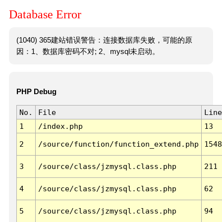
Database Error
(1040) 365建站错误警告：连接数据库失败，可能的原
因：1、数据库密码不对; 2、mysql未启动。
PHP Debug
No.
File
Line
1
/index.php
13
2
/source/function/function_extend.php
1548
3
/source/class/jzmysql.class.php
211
4
/source/class/jzmysql.class.php
62
5
/source/class/jzmysql.class.php
94