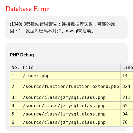
Database Error
(1040) 365建站错误警告：连接数据库失败，可能的原
因：1、数据库密码不对; 2、mysql未启动。
PHP Debug
No.
File
Line
1
/index.php
14
2
/source/function/function_extend.php
324
3
/source/class/jzmysql.class.php
211
4
/source/class/jzmysql.class.php
62
5
/source/class/jzmysql.class.php
94
6
/source/class/jzmysql.class.php
76